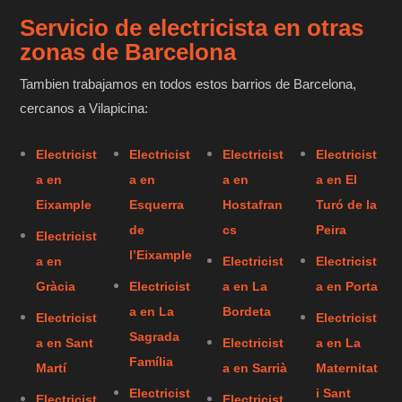
Servicio de electricista en otras
zonas de Barcelona
Tambien trabajamos en todos estos barrios de Barcelona,
cercanos a Vilapicina:
Electricist
Electricist
Electricist
Electricist
a en
a en
a en
a en El
Eixample
Esquerra
Hostafran
Turó de la
de
cs
Peira
Electricist
l’Eixample
a en
Electricist
Electricist
Gràcia
Electricist
a en La
a en Porta
a en La
Bordeta
Electricist
Electricist
Sagrada
a en Sant
Electricist
a en La
Família
Martí
a en Sarrià
Maternitat
Electricist
i Sant
Electricist
Electricist