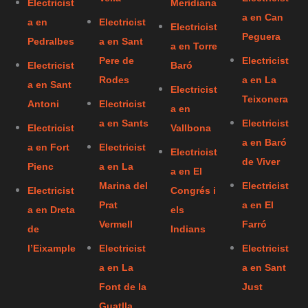
Electricist
Meridiana
a en Can
a en
Electricist
Electricist
Peguera
Pedralbes
a en Sant
a en Torre
Pere de
Electricist
Electricist
Baró
Rodes
a en La
a en Sant
Electricist
Teixonera
Antoni
Electricist
a en
a en Sants
Electricist
Electricist
Vallbona
a en Baró
a en Fort
Electricist
Electricist
de Viver
Pienc
a en La
a en El
Marina del
Electricist
Electricist
Congrés i
Prat
a en El
a en Dreta
els
Vermell
Farró
de
Indians
l’Eixample
Electricist
Electricist
a en La
a en Sant
Font de la
Just
Guatlla