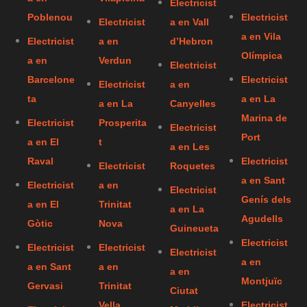
Electricist
Poblenou
Electricist
Electricist
a en Vall
a en Vila
Electricist
a en
d’Hebron
Olímpica
a en
Verdun
Electricist
Barcelone
Electricist
Electricist
a en
ta
a en La
a en La
Canyelles
Marina de
Electricist
Prosperita
Electricist
Port
a en El
t
a en Les
Raval
Electricist
Electricist
Roquetes
a en Sant
Electricist
a en
Electricist
Genís dels
a en El
Trinitat
a en La
Agudells
Gòtic
Nova
Guineueta
Electricist
Electricist
Electricist
Electricist
a en
a en Sant
a en
a en
Montjuïc
Gervasi
Trinitat
Ciutat
Vella
Electricist