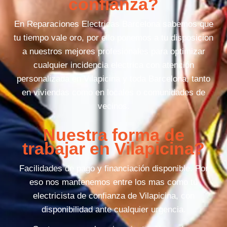
confianza?
En Reparaciones Electricas Barcelona sabemos que
tu tiempo vale oro, por ello ponemos a tu disposicion
a nuestros mejores profesionales para optimizar
cualquier incidencia electrica con atención
personalizada en Vilapicina y toda Barcelona, tanto
en viviendas como en locales o comunidades de
vecinos.
Nuestra forma de
trabajar en Vilapicina?
Facilidades de pago y financiación disponible. Por
eso nos mantenemos entre los mas como tu
electricista de confianza de Vilapicina, con
disponibilidad ante cualquier urgencia.