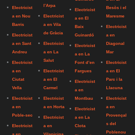
l’Arpa
Electricist
Besòs i el
Electricist
a en Nou
Electricist
Maresme
a en El
Barris
a en Vila
Baix
Electricist
de Gràcia
Electricist
Guinardó
a en
a en Sant
Electricist
Diagonal
Electricist
Andreu
a en La
Mar
a en La
Salut
Electricist
Font d’en
Electricist
a en
Electricist
Fargues
a en El
Ciutat
a en El
Parc i la
Electricist
Vella
Carmel
Llacuna
a en
Electricist
Electricist
Montbau
Electricist
a en
a en Horta
a en
Electricist
Poble-sec
Provençal
Electricist
a en La
s del
Electricist
a en
Clota
Poblenou
a en
Vilapicina