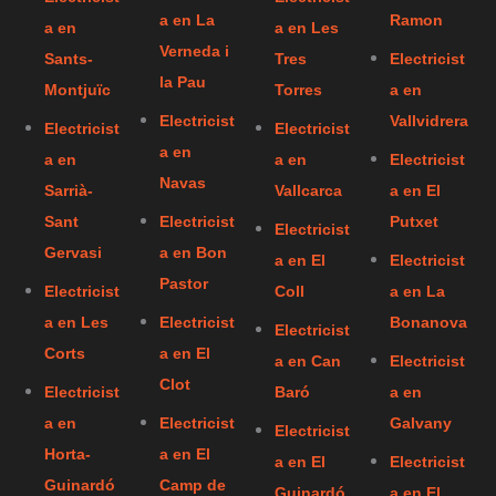
a en La
Ramon
a en
a en Les
Verneda i
Sants-
Tres
Electricist
la Pau
Montjuïc
Torres
a en
Electricist
Vallvidrera
Electricist
Electricist
a en
a en
a en
Electricist
Navas
Sarrià-
Vallcarca
a en El
Sant
Electricist
Putxet
Electricist
Gervasi
a en Bon
a en El
Electricist
Pastor
Electricist
Coll
a en La
a en Les
Electricist
Bonanova
Electricist
Corts
a en El
a en Can
Electricist
Clot
Electricist
Baró
a en
a en
Electricist
Galvany
Electricist
Horta-
a en El
a en El
Electricist
Guinardó
Camp de
Guinardó
a en El