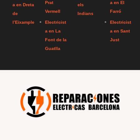
Prat
a en El
a en Dreta
els
Vermell
Farró
de
Indians
l’Eixample
Electricist
Electricist
a en La
a en Sant
Font de la
Just
Guatlla