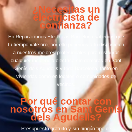
¿Necesitas un
electricista de
confianza?
En Reparaciones Electricas Barcelona sabemos que
tu tiempo vale oro, por ello ponemos a tu disposicion
a nuestros mejores profesionales para restaurar
cualquier incidencia electrica sin demoras en Sant
Genís dels Agudells y toda Barcelona, tanto en
viviendas como en locales o comunidades de
vecinos.
Por qué contar con
nosotros en Sant Genís
dels Agudells?
Presupuesto gratuito y sin ningún tipo de