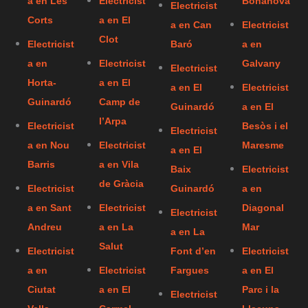
a en Les
Electricist
Bonanova
Electricist
Corts
a en El
a en Can
Electricist
Clot
Electricist
Baró
a en
a en
Electricist
Galvany
Electricist
Horta-
a en El
a en El
Electricist
Guinardó
Camp de
Guinardó
a en El
l’Arpa
Electricist
Besòs i el
Electricist
a en Nou
Electricist
Maresme
a en El
Barris
a en Vila
Baix
Electricist
de Gràcia
Electricist
Guinardó
a en
a en Sant
Electricist
Diagonal
Electricist
Andreu
a en La
Mar
a en La
Salut
Electricist
Font d’en
Electricist
a en
Electricist
Fargues
a en El
Ciutat
a en El
Parc i la
Electricist