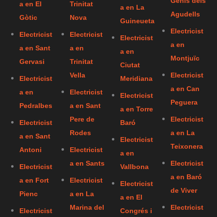
Genís dels
a en El
Trinitat
a en La
Agudells
Gòtic
Nova
Guineueta
Electricist
Electricist
Electricist
Electricist
a en
a en Sant
a en
a en
Montjuïc
Gervasi
Trinitat
Ciutat
Vella
Electricist
Electricist
Meridiana
a en Can
a en
Electricist
Electricist
Peguera
Pedralbes
a en Sant
a en Torre
Pere de
Electricist
Electricist
Baró
Rodes
a en La
a en Sant
Electricist
Teixonera
Antoni
Electricist
a en
a en Sants
Electricist
Electricist
Vallbona
a en Baró
a en Fort
Electricist
Electricist
de Viver
Pienc
a en La
a en El
Marina del
Electricist
Electricist
Congrés i