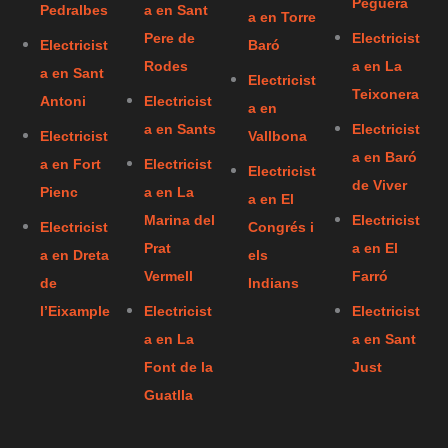
Peguera
Pedralbes
a en Sant
a en Torre
Pere de
Electricist
Electricist
Baró
Rodes
a en La
a en Sant
Electricist
Teixonera
Antoni
Electricist
a en
a en Sants
Electricist
Electricist
Vallbona
a en Baró
a en Fort
Electricist
Electricist
de Viver
Pienc
a en La
a en El
Marina del
Electricist
Electricist
Congrés i
Prat
a en El
a en Dreta
els
Vermell
Farró
de
Indians
l’Eixample
Electricist
Electricist
a en La
a en Sant
Font de la
Just
Guatlla