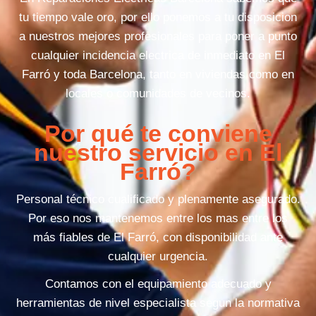
tu tiempo vale oro, por ello ponemos a tu disposicion
a nuestros mejores profesionales para poner a punto
cualquier incidencia electrica de inmediato en El
Farró y toda Barcelona, tanto en viviendas como en
locales o comunidades de vecinos.
Por qué te conviene
nuestro servicio en El
Farró?
Personal técnico cualificado y plenamente asegurado.
Por eso nos mantenemos entre los mas entre los
más fiables de El Farró, con disponibilidad ante
cualquier urgencia.
Contamos con el equipamiento adecuado y
herramientas de nivel especialista segun la normativa