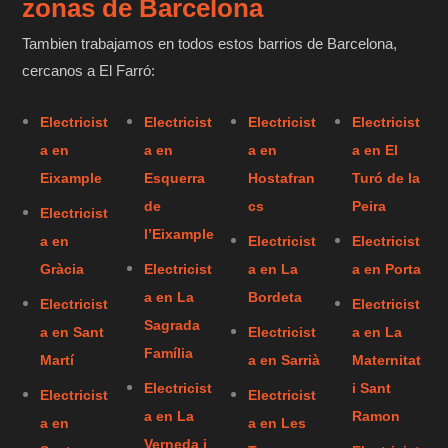
zonas de Barcelona
Tambien trabajamos en todos estos barrios de Barcelona,
cercanos a El Farró:
Electricist
Electricist
Electricist
Electricist
a en
a en
a en
a en El
Eixample
Esquerra
Hostafran
Turó de la
de
cs
Peira
Electricist
l’Eixample
a en
Electricist
Electricist
Gràcia
Electricist
a en La
a en Porta
a en La
Bordeta
Electricist
Electricist
Sagrada
a en Sant
Electricist
a en La
Família
Martí
a en Sarrià
Maternitat
Electricist
i Sant
Electricist
Electricist
a en La
Ramon
a en
a en Les
Verneda i