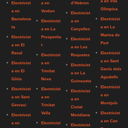
a en Vila
Electricist
a en
d’Hebron
Olímpica
a en
Verdun
Electricist
Barcelone
Electricist
Electricist
a en
ta
a en La
a en La
Canyelles
Marina de
Electricist
Prosperita
Electricist
Port
a en El
t
a en Les
Raval
Electricist
Electricist
Roquetes
a en Sant
Electricist
a en
Electricist
Genís dels
a en El
Trinitat
a en La
Agudells
Gòtic
Nova
Guineueta
Electricist
Electricist
Electricist
Electricist
a en
a en Sant
a en
a en
Montjuïc
Gervasi
Trinitat
Ciutat
Vella
Electricist
Electricist
Meridiana
a en Can
a en
Electricist
Electricist