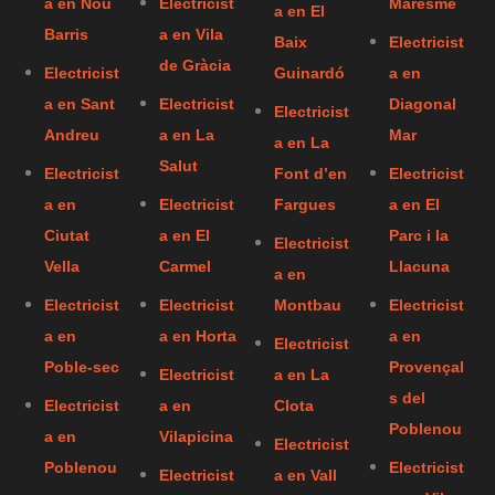
a en Nou
Electricist
Maresme
a en El
Barris
a en Vila
Baix
Electricist
de Gràcia
Electricist
Guinardó
a en
a en Sant
Electricist
Diagonal
Electricist
Andreu
a en La
Mar
a en La
Salut
Electricist
Font d’en
Electricist
a en
Electricist
Fargues
a en El
Ciutat
a en El
Parc i la
Electricist
Vella
Carmel
Llacuna
a en
Electricist
Electricist
Montbau
Electricist
a en
a en Horta
a en
Electricist
Poble-sec
Provençal
Electricist
a en La
s del
Electricist
a en
Clota
Poblenou
a en
Vilapicina
Electricist
Poblenou
Electricist
Electricist
a en Vall