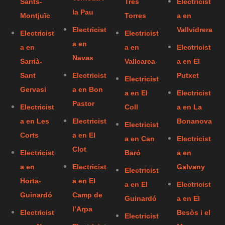
Sants-
Tres
Electricist
la Pau
Montjuïc
Torres
a en
Electricist
Vallvidrera
Electricist
Electricist
a en
a en
a en
Electricist
Navas
Sarrià-
Vallcarca
a en El
Sant
Electricist
Putxet
Electricist
Gervasi
a en Bon
a en El
Electricist
Pastor
Electricist
Coll
a en La
a en Les
Electricist
Bonanova
Electricist
Corts
a en El
a en Can
Electricist
Clot
Electricist
Baró
a en
a en
Electricist
Galvany
Electricist
Horta-
a en El
a en El
Electricist
Guinardó
Camp de
Guinardó
a en El
l’Arpa
Electricist
Besòs i el
Electricist