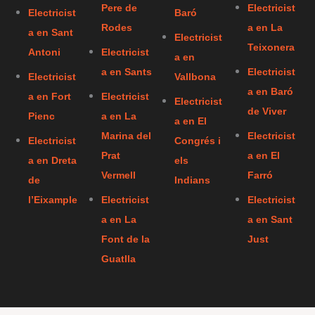
Pere de
Electricist
Electricist
Baró
Rodes
a en La
a en Sant
Electricist
Teixonera
Antoni
Electricist
a en
a en Sants
Electricist
Electricist
Vallbona
a en Baró
a en Fort
Electricist
Electricist
de Viver
Pienc
a en La
a en El
Marina del
Electricist
Electricist
Congrés i
Prat
a en El
a en Dreta
els
Vermell
Farró
de
Indians
l’Eixample
Electricist
Electricist
a en La
a en Sant
Font de la
Just
Guatlla