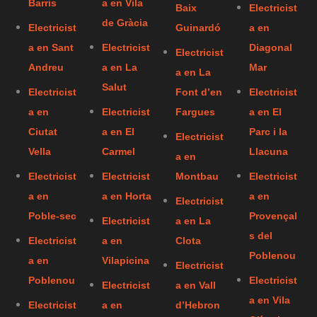
Barris
a en Vila
Baix
Electricist
de Gràcia
Electricist
Guinardó
a en
a en Sant
Electricist
Diagonal
Electricist
Andreu
a en La
Mar
a en La
Salut
Electricist
Font d’en
Electricist
a en
Electricist
Fargues
a en El
Ciutat
a en El
Parc i la
Electricist
Vella
Carmel
Llacuna
a en
Electricist
Electricist
Montbau
Electricist
a en
a en Horta
a en
Electricist
Poble-sec
Provençal
Electricist
a en La
s del
Electricist
a en
Clota
Poblenou
a en
Vilapicina
Electricist
Poblenou
Electricist
Electricist
a en Vall
a en Vila
Electricist
a en
d’Hebron