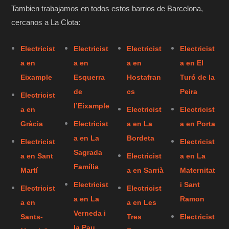
Tambien trabajamos en todos estos barrios de Barcelona,
cercanos a La Clota:
Electricist
Electricist
Electricist
Electricist
a en
a en
a en
a en El
Eixample
Esquerra
Hostafran
Turó de la
de
cs
Peira
Electricist
l’Eixample
a en
Electricist
Electricist
Gràcia
Electricist
a en La
a en Porta
a en La
Bordeta
Electricist
Electricist
Sagrada
a en Sant
Electricist
a en La
Família
Martí
a en Sarrià
Maternitat
Electricist
i Sant
Electricist
Electricist
a en La
Ramon
a en
a en Les
Verneda i
Sants-
Tres
Electricist
la Pau