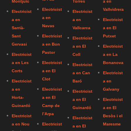
Montjuïc
Torres
a en
Electricist
Vallvidrera
Electricist
Electricist
a en
a en
a en
Electricist
Navas
Sarrià-
Vallcarca
a en El
Sant
Electricist
Putxet
Electricist
Gervasi
a en Bon
a en El
Electricist
Pastor
Electricist
Coll
a en La
a en Les
Electricist
Bonanova
Electricist
Corts
a en El
a en Can
Electricist
Clot
Electricist
Baró
a en
a en
Electricist
Galvany
Electricist
Horta-
a en El
a en El
Electricist
Guinardó
Camp de
Guinardó
a en El
l’Arpa
Electricist
Besòs i el
Electricist
a en Nou
Electricist
Maresme
a en El