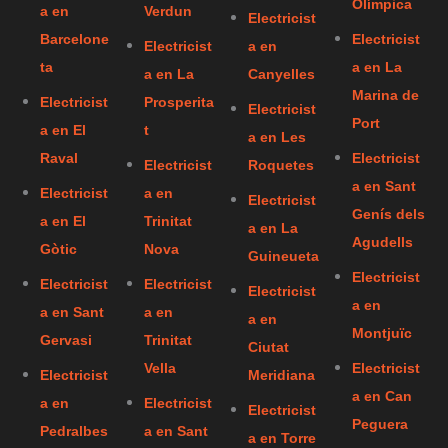
Olímpica
a en
Verdun
Electricist
Barcelone
Electricist
Electricist
a en
ta
a en La
a en La
Canyelles
Marina de
Electricist
Prosperita
Electricist
Port
a en El
t
a en Les
Raval
Electricist
Electricist
Roquetes
a en Sant
Electricist
a en
Electricist
Genís dels
a en El
Trinitat
a en La
Agudells
Gòtic
Nova
Guineueta
Electricist
Electricist
Electricist
Electricist
a en
a en Sant
a en
a en
Montjuïc
Gervasi
Trinitat
Ciutat
Vella
Electricist
Electricist
Meridiana
a en Can
a en
Electricist
Electricist
Peguera
Pedralbes
a en Sant
a en Torre