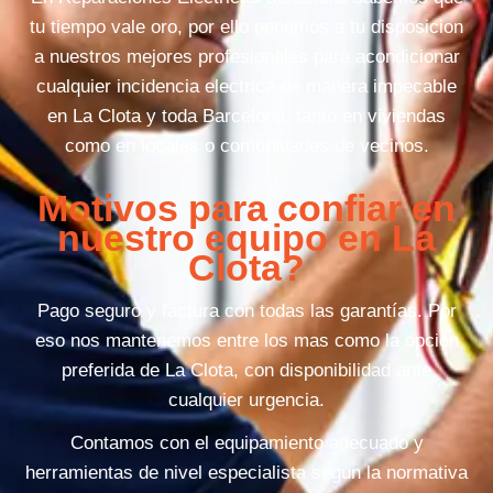
tu tiempo vale oro, por ello ponemos a tu disposicion
a nuestros mejores profesionales para acondicionar
cualquier incidencia electrica de manera impecable
en La Clota y toda Barcelona, tanto en viviendas
como en locales o comunidades de vecinos.
Motivos para confiar en
nuestro equipo en La
Clota?
Pago seguro y factura con todas las garantías. Por
eso nos mantenemos entre los mas como la opción
preferida de La Clota, con disponibilidad ante
cualquier urgencia.
Contamos con el equipamiento adecuado y
herramientas de nivel especialista segun la normativa