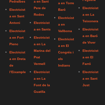
Pedralbes
a en Sant
a en Torre
Pere de
Electricist
Electricist
Baró
Rodes
a en La
a en Sant
Electricist
Teixonera
Antoni
Electricist
a en
a en Sants
Electricist
Electricist
Vallbona
a en Baró
a en Fort
Electricist
Electricist
de Viver
Pienc
a en La
a en El
Marina del
Electricist
Electricist
Congrés i
Prat
a en El
a en Dreta
els
Vermell
Farró
de
Indians
l’Eixample
Electricist
Electricist
a en La
a en Sant
Font de la
Just
Guatlla