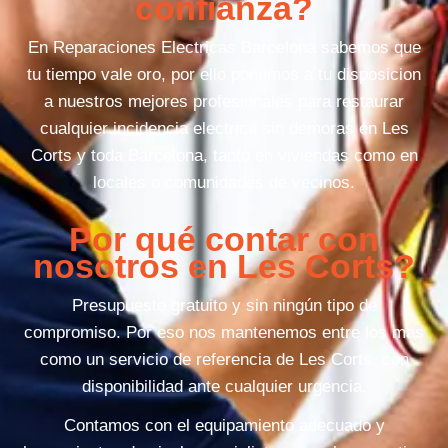
confianza?
En Reparaciones Electricas Barcelona sabemos que
tu tiempo vale oro, por ello ponemos a tu disposicion
a nuestros mejores profesionales para restaurar
cualquier incidencia electrica sin demoras en Les
Corts y toda Barcelona, tanto en viviendas como en
locales o comunidades de vecinos.
Por qué contar con
nosotros en Les Corts?
Presupuesto gratuito y sin ningún tipo de
compromiso. Por eso nos mantenemos entre los mas
como un servicio de referencia de Les Corts, con
disponibilidad ante cualquier urgencia.
Contamos con el equipamiento adecuado y