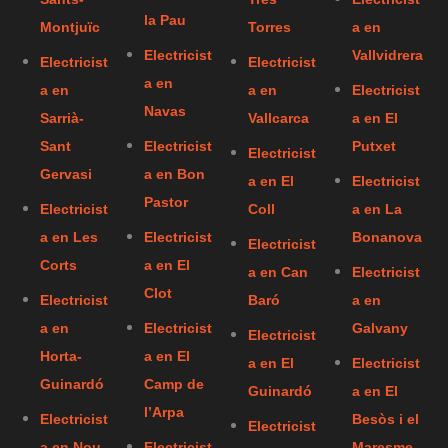
la Pau
Montjuïc
Torres
a en
Electricist
Vallvidrera
Electricist
Electricist
a en
a en
a en
Electricist
Navas
Sarrià-
Vallcarca
a en El
Sant
Electricist
Putxet
Electricist
Gervasi
a en Bon
a en El
Electricist
Pastor
Electricist
Coll
a en La
a en Les
Electricist
Bonanova
Electricist
Corts
a en El
a en Can
Electricist
Clot
Electricist
Baró
a en
a en
Electricist
Galvany
Electricist
Horta-
a en El
a en El
Electricist
Guinardó
Camp de
Guinardó
a en El
l’Arpa
Electricist
Besòs i el
Electricist
a en Nou
Electricist
Maresme