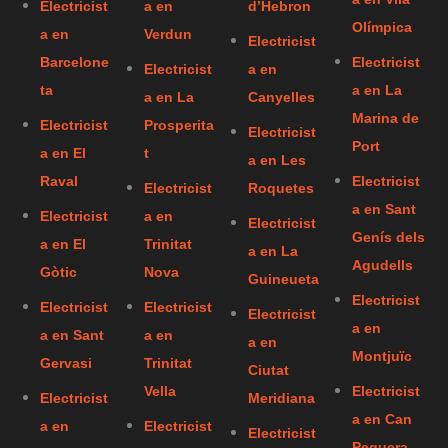
Electricist
a en
d’Hebron
Olímpica
a en
Verdun
Electricist
Barcelone
Electricist
Electricist
a en
ta
a en La
a en La
Canyelles
Marina de
Electricist
Prosperita
Electricist
Port
a en El
t
a en Les
Raval
Electricist
Electricist
Roquetes
a en Sant
Electricist
a en
Electricist
Genís dels
a en El
Trinitat
a en La
Agudells
Gòtic
Nova
Guineueta
Electricist
Electricist
Electricist
Electricist
a en
a en Sant
a en
a en
Montjuïc
Gervasi
Trinitat
Ciutat
Vella
Electricist
Electricist
Meridiana
a en Can
a en
Electricist
Electricist
Peguera