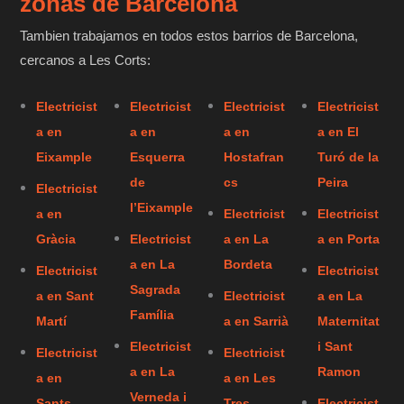
zonas de Barcelona
Tambien trabajamos en todos estos barrios de Barcelona,
cercanos a Les Corts:
Electricist
Electricist
Electricist
Electricist
a en
a en
a en
a en El
Eixample
Esquerra
Hostafran
Turó de la
de
cs
Peira
Electricist
l’Eixample
a en
Electricist
Electricist
Gràcia
Electricist
a en La
a en Porta
a en La
Bordeta
Electricist
Electricist
Sagrada
a en Sant
Electricist
a en La
Família
Martí
a en Sarrià
Maternitat
Electricist
i Sant
Electricist
Electricist
a en La
Ramon
a en
a en Les
Verneda i
Sants-
Tres
Electricist