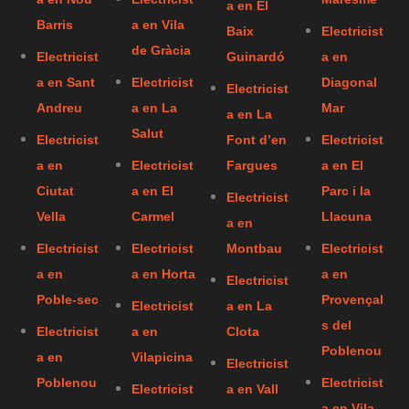
a en El
Barris
a en Vila
Baix
Electricist
de Gràcia
Electricist
Guinardó
a en
a en Sant
Electricist
Diagonal
Electricist
Andreu
a en La
Mar
a en La
Salut
Electricist
Font d’en
Electricist
a en
Electricist
Fargues
a en El
Ciutat
a en El
Parc i la
Electricist
Vella
Carmel
Llacuna
a en
Electricist
Electricist
Montbau
Electricist
a en
a en Horta
a en
Electricist
Poble-sec
Provençal
Electricist
a en La
s del
Electricist
a en
Clota
Poblenou
a en
Vilapicina
Electricist
Poblenou
Electricist
Electricist
a en Vall
a en Vila