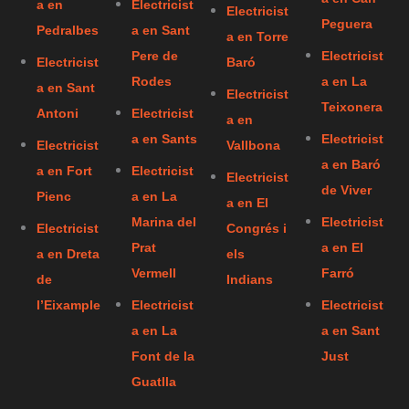
a en
Electricist
Electricist
Peguera
Pedralbes
a en Sant
a en Torre
Pere de
Electricist
Electricist
Baró
Rodes
a en La
a en Sant
Electricist
Teixonera
Antoni
Electricist
a en
a en Sants
Electricist
Electricist
Vallbona
a en Baró
a en Fort
Electricist
Electricist
de Viver
Pienc
a en La
a en El
Marina del
Electricist
Electricist
Congrés i
Prat
a en El
a en Dreta
els
Vermell
Farró
de
Indians
l’Eixample
Electricist
Electricist
a en La
a en Sant
Font de la
Just
Guatlla