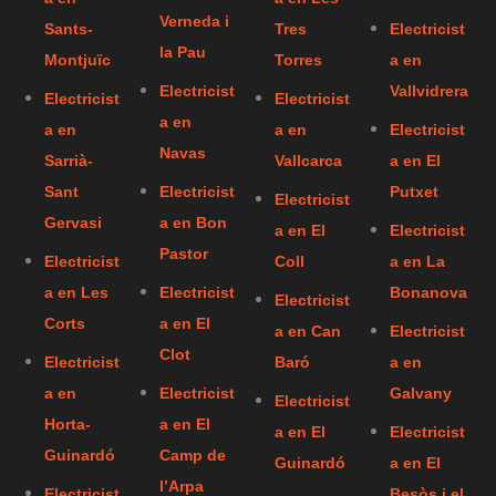
Verneda i
Sants-
Tres
Electricist
la Pau
Montjuïc
Torres
a en
Electricist
Vallvidrera
Electricist
Electricist
a en
a en
a en
Electricist
Navas
Sarrià-
Vallcarca
a en El
Sant
Electricist
Putxet
Electricist
Gervasi
a en Bon
a en El
Electricist
Pastor
Electricist
Coll
a en La
a en Les
Electricist
Bonanova
Electricist
Corts
a en El
a en Can
Electricist
Clot
Electricist
Baró
a en
a en
Electricist
Galvany
Electricist
Horta-
a en El
a en El
Electricist
Guinardó
Camp de
Guinardó
a en El
l’Arpa
Electricist
Besòs i el