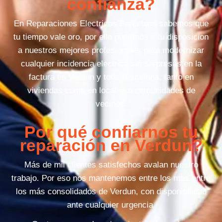
confianza?
En Reparaciones Electricas Barcelona sabemos que
tu tiempo vale oro, por ello ponemos a tu disposicion
a nuestros mejores profesionales para modernizar
cualquier incidencia electrica sin sorpresas en la
factura en Verdun y toda Barcelona, tanto en
viviendas como en locales o comunidades de
vecinos.
Por qué confiarnos tu
reparación en Verdun?
Más de mil clientes satisfechos avalan nuestro
trabajo. Por eso nos mantenemos entre los mas entre
los más consolidados de Verdun, con disponibilidad
ante cualquier urgencia.