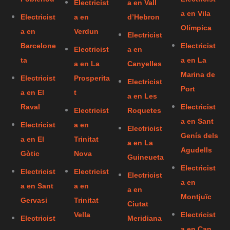
Electricist
a en Vall
a en Vila
Electricist
a en
d’Hebron
Olímpica
a en
Verdun
Electricist
Barcelone
Electricist
Electricist
a en
ta
a en La
a en La
Canyelles
Marina de
Electricist
Prosperita
Electricist
Port
a en El
t
a en Les
Raval
Electricist
Electricist
Roquetes
a en Sant
Electricist
a en
Electricist
Genís dels
a en El
Trinitat
a en La
Agudells
Gòtic
Nova
Guineueta
Electricist
Electricist
Electricist
Electricist
a en
a en Sant
a en
a en
Montjuïc
Gervasi
Trinitat
Ciutat
Vella
Electricist
Electricist
Meridiana
a en Can