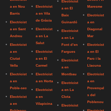
Electricist
a en Nou
Electricist
Maresme
a en El
Barris
a en Vila
Baix
Electricist
de Gràcia
Electricist
Guinardó
a en
a en Sant
Electricist
Diagonal
Electricist
Andreu
a en La
Mar
a en La
Salut
Electricist
Font d’en
Electricist
a en
Electricist
Fargues
a en El
Ciutat
a en El
Parc i la
Electricist
Vella
Carmel
Llacuna
a en
Electricist
Electricist
Montbau
Electricist
a en
a en Horta
a en
Electricist
Poble-sec
Provençal
Electricist
a en La
s del
Electricist
a en
Clota
Poblenou
a en
Vilapicina
Electricist
Poblenou
Electricist