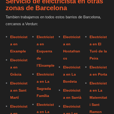
Servicio de electricista en otras
zonas de Barcelona
Tambien trabajamos en todos estos barrios de Barcelona,
cercanos a Verdun:
Electricist
Electricist
Electricist
Electricist
a en
a en
a en
a en El
Eixample
Esquerra
Hostafran
Turó de la
de
cs
Peira
Electricist
l’Eixample
a en
Electricist
Electricist
Gràcia
Electricist
a en La
a en Porta
a en La
Bordeta
Electricist
Electricist
Sagrada
a en Sant
Electricist
a en La
Família
Martí
a en Sarrià
Maternitat
Electricist
i Sant
Electricist
Electricist
a en La
Ramon
a en
a en Les