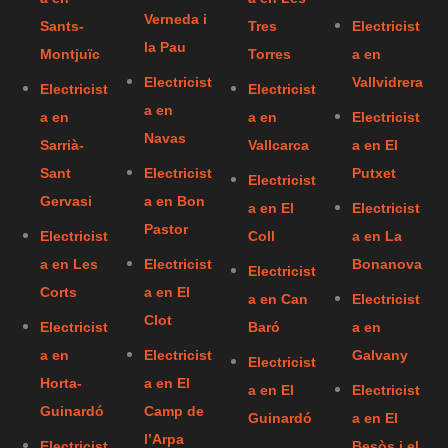
Verneda i
Sants-
Tres
Electricist
la Pau
Montjuïc
Torres
a en
Electricist
Vallvidrera
Electricist
Electricist
a en
a en
a en
Electricist
Navas
Sarrià-
Vallcarca
a en El
Sant
Electricist
Putxet
Electricist
Gervasi
a en Bon
a en El
Electricist
Pastor
Electricist
Coll
a en La
a en Les
Electricist
Bonanova
Electricist
Corts
a en El
a en Can
Electricist
Clot
Electricist
Baró
a en
a en
Electricist
Galvany
Electricist
Horta-
a en El
a en El
Electricist
Guinardó
Camp de
Guinardó
a en El
l’Arpa
Electricist
Besòs i el