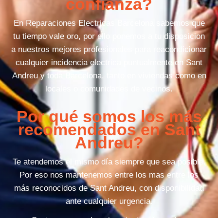
confianza?
En Reparaciones Electricas Barcelona sabemos que
tu tiempo vale oro, por ello ponemos a tu disposicion
a nuestros mejores profesionales para reacondicionar
cualquier incidencia electrica puntualmente en Sant
Andreu y toda Barcelona, tanto en viviendas como en
locales o comunidades de vecinos.
Por qué somos los más
recomendados en Sant
Andreu?
Te atendemos el mismo día siempre que sea posible.
Por eso nos mantenemos entre los mas entre los
más reconocidos de Sant Andreu, con disponibilidad
ante cualquier urgencia.