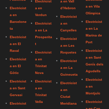
Electricist
a en Vall
a en Vila
Electricist
a en
d’Hebron
Olímpica
a en
Verdun
Electricist
Barcelone
Electricist
Electricist
a en
ta
a en La
a en La
Canyelles
Marina de
Electricist
Prosperita
Electricist
Port
a en El
t
a en Les
Raval
Electricist
Electricist
Roquetes
a en Sant
Electricist
a en
Electricist
Genís dels
a en El
Trinitat
a en La
Agudells
Gòtic
Nova
Guineueta
Electricist
Electricist
Electricist
Electricist
a en
a en Sant
a en
a en
Montjuïc
Gervasi
Trinitat
Ciutat
Vella
Electricist
Electricist
Meridiana
a en Can