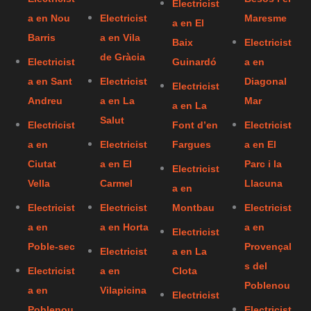
Electricist
a en Nou
Electricist
Maresme
a en El
Barris
a en Vila
Baix
Electricist
de Gràcia
Electricist
Guinardó
a en
a en Sant
Electricist
Diagonal
Electricist
Andreu
a en La
Mar
a en La
Salut
Electricist
Font d’en
Electricist
a en
Electricist
Fargues
a en El
Ciutat
a en El
Parc i la
Electricist
Vella
Carmel
Llacuna
a en
Electricist
Electricist
Montbau
Electricist
a en
a en Horta
a en
Electricist
Poble-sec
Provençal
Electricist
a en La
s del
Electricist
a en
Clota
Poblenou
a en
Vilapicina
Electricist
Poblenou
Electricist