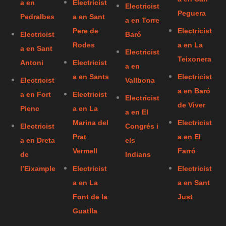
a en
Electricist
Electricist
Peguera
Pedralbes
a en Sant
a en Torre
Pere de
Electricist
Electricist
Baró
Rodes
a en La
a en Sant
Electricist
Teixonera
Antoni
Electricist
a en
a en Sants
Electricist
Electricist
Vallbona
a en Baró
a en Fort
Electricist
Electricist
de Viver
Pienc
a en La
a en El
Marina del
Electricist
Electricist
Congrés i
Prat
a en El
a en Dreta
els
Vermell
Farró
de
Indians
l’Eixample
Electricist
Electricist
a en La
a en Sant
Font de la
Just
Guatlla