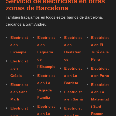
Servicio de electricista en otras
zonas de Barcelona
Tambien trabajamos en todos estos barrios de Barcelona,
cercanos a Sant Andreu:
Electricist
Electricist
Electricist
Electricist
a en
a en
a en
a en El
Eixample
Esquerra
Hostafran
Turó de la
de
cs
Peira
Electricist
l’Eixample
a en
Electricist
Electricist
Gràcia
Electricist
a en La
a en Porta
a en La
Bordeta
Electricist
Electricist
Sagrada
a en Sant
Electricist
a en La
Família
Martí
a en Sarrià
Maternitat
Electricist
i Sant
Electricist
Electricist
a en La
Ramon
a en
a en Les