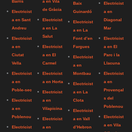
Barris
a en Vila
Baix
Electricist
de Gràcia
Electricist
Guinardó
a en
a en Sant
Electricist
Diagonal
Electricist
Andreu
a en La
Mar
a en La
Salut
Electricist
Font d’en
Electricist
a en
Electricist
Fargues
a en El
Ciutat
a en El
Parc i la
Electricist
Vella
Carmel
Llacuna
a en
Electricist
Electricist
Montbau
Electricist
a en
a en Horta
a en
Electricist
Poble-sec
Provençal
Electricist
a en La
s del
Electricist
a en
Clota
Poblenou
a en
Vilapicina
Electricist
Poblenou
Electricist
Electricist
a en Vall
a en Vila
Electricist
a en
d’Hebron