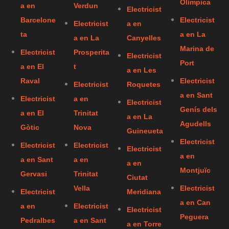
Olímpica
a en
Verdun
Electricist
Barcelone
Electricist
Electricist
a en
ta
a en La
a en La
Canyelles
Marina de
Electricist
Prosperita
Electricist
Port
a en El
t
a en Les
Raval
Electricist
Electricist
Roquetes
a en Sant
Electricist
a en
Electricist
Genís dels
a en El
Trinitat
a en La
Agudells
Gòtic
Nova
Guineueta
Electricist
Electricist
Electricist
Electricist
a en
a en Sant
a en
a en
Montjuïc
Gervasi
Trinitat
Ciutat
Vella
Electricist
Electricist
Meridiana
a en Can
a en
Electricist
Electricist
Peguera
Pedralbes
a en Sant
a en Torre