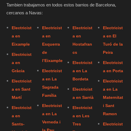
Tambien trabajamos en todos estos barrios de Barcelona,
cercanos a Navas:
Electricist
Electricist
Electricist
Electricist
a en
a en
a en
a en El
Eixample
Esquerra
Hostafran
Turó de la
de
cs
Peira
Electricist
l’Eixample
a en
Electricist
Electricist
Gràcia
Electricist
a en La
a en Porta
a en La
Bordeta
Electricist
Electricist
Sagrada
a en Sant
Electricist
a en La
Família
Martí
a en Sarrià
Maternitat
Electricist
i Sant
Electricist
Electricist
a en La
Ramon
a en
a en Les
Verneda i
Sants-
Tres
Electricist
la Pau