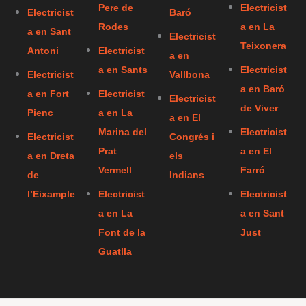
Pere de
Electricist
Electricist
Baró
Rodes
a en La
a en Sant
Electricist
Teixonera
Antoni
Electricist
a en
a en Sants
Electricist
Electricist
Vallbona
a en Baró
a en Fort
Electricist
Electricist
de Viver
Pienc
a en La
a en El
Marina del
Electricist
Electricist
Congrés i
Prat
a en El
a en Dreta
els
Vermell
Farró
de
Indians
l’Eixample
Electricist
Electricist
a en La
a en Sant
Font de la
Just
Guatlla