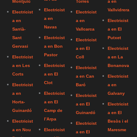
Montjuïc
Torres
a en
Electricist
Vallvidrera
Electricist
Electricist
a en
a en
a en
Electricist
Navas
Sarrià-
Vallcarca
a en El
Sant
Electricist
Putxet
Electricist
Gervasi
a en Bon
a en El
Electricist
Pastor
Electricist
Coll
a en La
a en Les
Electricist
Bonanova
Electricist
Corts
a en El
a en Can
Electricist
Clot
Electricist
Baró
a en
a en
Electricist
Galvany
Electricist
Horta-
a en El
a en El
Electricist
Guinardó
Camp de
Guinardó
a en El
l’Arpa
Electricist
Besòs i el
Electricist
a en Nou
Electricist
Maresme
a en El