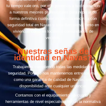
tu tiempo vale oro, por ello ponemos a tu disposicion
a nuestros mejores profesionales para reparar de
forma definitiva cualquier incidencia electrica con
seguridad total en Navas y toda Barcelona, tanto en
viviendas como en locales o comunidades de
vecinos.
Nuestras señas de
identidad en Navas?
Trabajamos cumpliendo todas las medidas de
seguridad. Por eso nos mantenemos entre los mas
como una garantía de calidad de Navas, con
disponibilidad ante cualquier urgencia.
Contamos con el equipamiento adecuado y
herramientas de nivel especialista segun la normativa