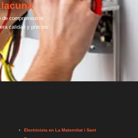
Llacuna
po de compromiso ni
era calidad y precios
Electricista en La Maternitat i Sant