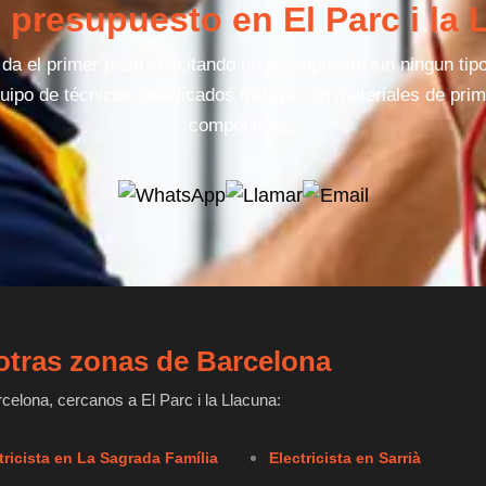
u presupuesto en El Parc i la 
a el primer paso solicitando un presupuesto sin ningun ti
uipo de técnicos cualificados trabaja con materiales de prim
competitivos.
n otras zonas de Barcelona
elona, cercanos a El Parc i la Llacuna:
tricista en La Sagrada Família
Electricista en Sarrià