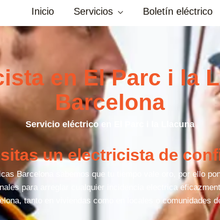
Inicio
Servicios
Boletín eléctrico
cista en El Parc i la 
Barcelona
Servicio eléctrico en El Parc i la Llacuna
itas un electricista de con
cas Barcelona sabemos que tu tiempo vale oro, por ello po
ales para arreglar cualquier incidencia electrica eficazment
elona, tanto en viviendas como en locales o comunidades d