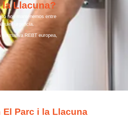
i la Llacuna?
 eso nos mantenemos entre
lquier urgencia.
la normativa REBT europea,
 El Parc i la Llacuna