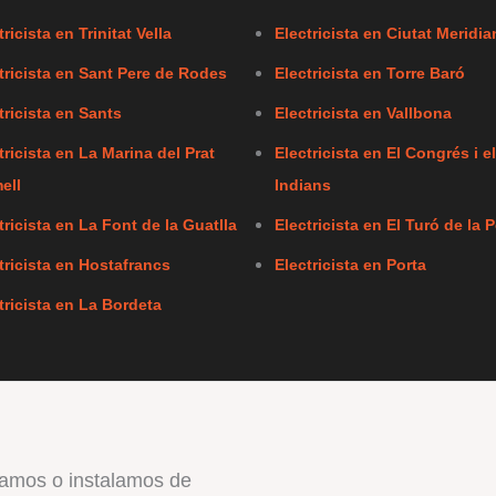
tricista en Trinitat Vella
Electricista en Ciutat Meridia
tricista en Sant Pere de Rodes
Electricista en Torre Baró
tricista en Sants
Electricista en Vallbona
tricista en La Marina del Prat
Electricista en El Congrés i e
ell
Indians
tricista en La Font de la Guatlla
Electricista en El Turó de la P
tricista en Hostafrancs
Electricista en Porta
tricista en La Bordeta
amos o instalamos de