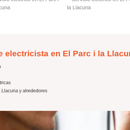
e electricista en El Parc i la Llac
a
tricas
a Llacuna y alrededores