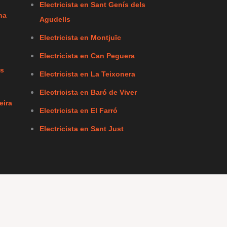
Electricista en Sant Genís dels
na
Agudells
Electricista en Montjuïc
Electricista en Can Peguera
ls
Electricista en La Teixonera
Electricista en Baró de Viver
eira
Electricista en El Farró
Electricista en Sant Just