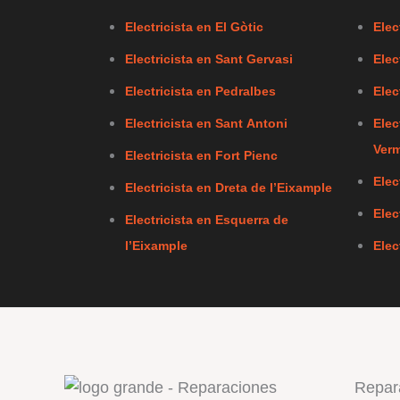
Electricista en El Gòtic
Elec
Electricista en Sant Gervasi
Elec
Electricista en Pedralbes
Elec
Electricista en Sant Antoni
Elec
Verm
Electricista en Fort Pienc
Elec
Electricista en Dreta de l’Eixample
Elec
Electricista en Esquerra de
l’Eixample
Elec
Repar