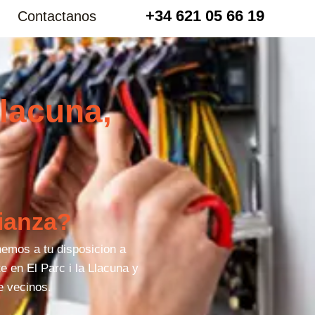
+34 621 05 66 19
Contactanos
Llacuna,
fianza?
nemos a tu disposicion a
e en El Parc i la Llacuna y
e vecinos.