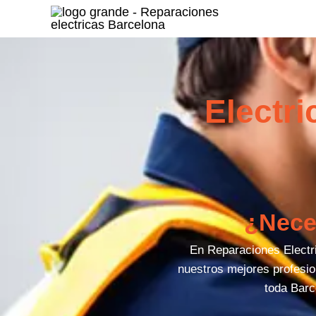
Ir
al
contenido
Electri
¿Neces
En Reparaciones Electri
nuestros mejores profesion
toda Barc