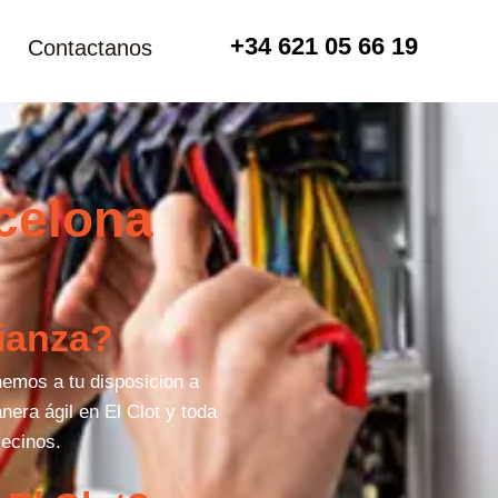
+34 621 05 66 19
Contactanos
rcelona
fianza?
nemos a tu disposicion a
nera ágil en El Clot y toda
ecinos.