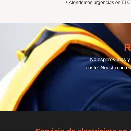
⚡ Atendemos urgencias en El Cl
R
No esperes mas y d
coste. Nuestro un eq