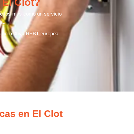
El Clot?
re los mas como un servicio
ia.
la normativa REBT europea,
cas en El Clot