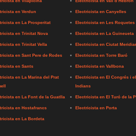
tricista en Vilapicina
Electricista en Vall d’Hebron
tricista en Verdun
Electricista en Canyelles
tricista en La Prosperitat
Electricista en Les Roquetes
tricista en Trinitat Nova
Electricista en La Guineueta
tricista en Trinitat Vella
Electricista en Ciutat Meridia
tricista en Sant Pere de Rodes
Electricista en Torre Baró
tricista en Sants
Electricista en Vallbona
tricista en La Marina del Prat
Electricista en El Congrés i e
ell
Indians
tricista en La Font de la Guatlla
Electricista en El Turó de la P
tricista en Hostafrancs
Electricista en Porta
tricista en La Bordeta