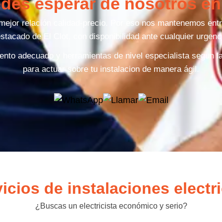
des esperar de nosotros en 
a mejor relación calidad-precio. Por eso nos mantenemos ent
stacado de El Clot, con disponibilidad ante cualquier urgenc
nto adecuado y herramientas de nivel especialista segun 
para actuar sobre tu instalacion de manera ágil.
icios de instalaciones electri
¿Buscas un electricista económico y serio?