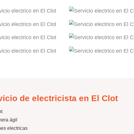
cio de electricista en El Clot
ot
era ágil
nes electricas