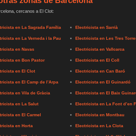
n otras zonas de Barcelona
celona, cercanos a El Clot:
tricista en La Sagrada Família
Electricista en Sarrià
tricista en La Verneda i la Pau
Electricista en Les Tres Torre
tricista en Navas
Electricista en Vallcarca
tricista en Bon Pastor
Electricista en El Coll
tricista en El Clot
Electricista en Can Baró
tricista en El Camp de l’Arpa
Electricista en El Guinardó
tricista en Vila de Gràcia
Electricista en El Baix Guina
tricista en La Salut
Electricista en La Font d’en 
tricista en El Carmel
Electricista en Montbau
tricista en Horta
Electricista en La Clota