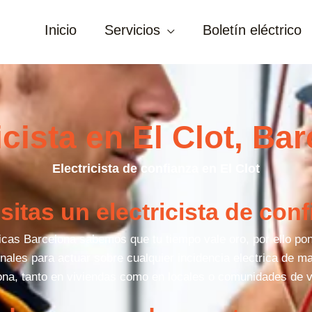
Inicio
Servicios
Boletín eléctrico
icista en El Clot, Ba
Electricista de confianza en El Clot
itas un electricista de con
cas Barcelona sabemos que tu tiempo vale oro, por ello po
ales para actuar sobre cualquier incidencia electrica de ma
ona, tanto en viviendas como en locales o comunidades de v