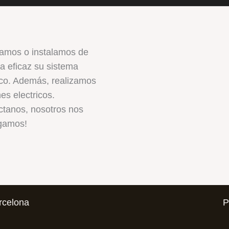
amos o instalamos de
 eficaz su sistema
ico. Además, realizamos
nes electricos.
ctanos, nosotros nos
gamos!
rcelona
P