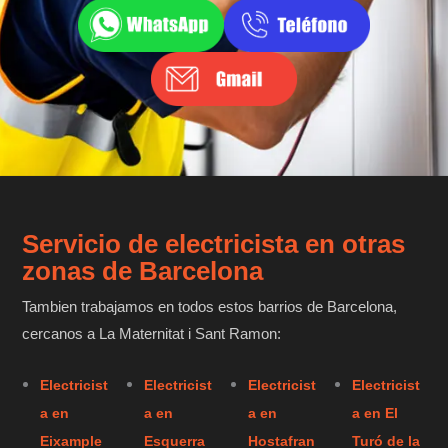
Servicio de electricista en otras
zonas de Barcelona
Tambien trabajamos en todos estos barrios de Barcelona,
cercanos a La Maternitat i Sant Ramon:
Electricist
Electricist
Electricist
Electricist
a en
a en
a en
a en El
Eixample
Esquerra
Hostafran
Turó de la