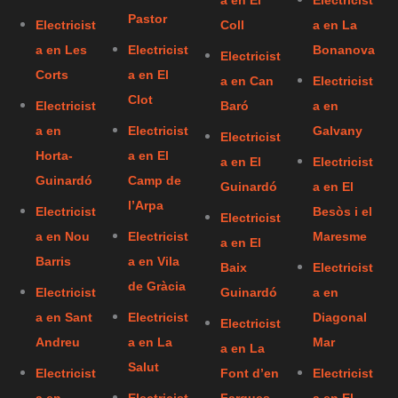
a en El
Electricist
Pastor
Electricist
Coll
a en La
a en Les
Electricist
Bonanova
Electricist
Corts
a en El
a en Can
Electricist
Clot
Electricist
Baró
a en
a en
Electricist
Galvany
Electricist
Horta-
a en El
a en El
Electricist
Guinardó
Camp de
Guinardó
a en El
l’Arpa
Electricist
Besòs i el
Electricist
a en Nou
Electricist
Maresme
a en El
Barris
a en Vila
Baix
Electricist
de Gràcia
Electricist
Guinardó
a en
a en Sant
Electricist
Diagonal
Electricist
Andreu
a en La
Mar
a en La
Salut
Electricist
Font d’en
Electricist