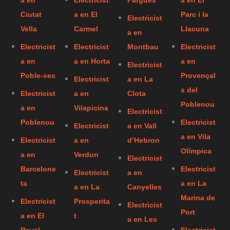
a en
Electricist
Fargues
a en El
Ciutat
a en El
Parc i la
Electricist
Vella
Carmel
Llacuna
a en
Electricist
Electricist
Montbau
Electricist
a en
a en Horta
a en
Electricist
Poble-sec
Provençal
Electricist
a en La
s del
Electricist
a en
Clota
Poblenou
a en
Vilapicina
Electricist
Poblenou
Electricist
Electricist
a en Vall
a en Vila
Electricist
a en
d’Hebron
Olímpica
a en
Verdun
Electricist
Barcelone
Electricist
Electricist
a en
ta
a en La
a en La
Canyelles
Marina de
Electricist
Prosperita
Electricist
Port
a en El
t
a en Les