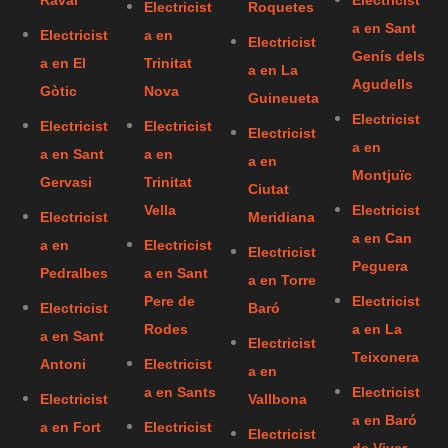
Raval
Electricist
Electricist
Roquetes
a en Sant
Electricist
a en
Electricist
Genís dels
a en El
Trinitat
a en La
Agudells
Gòtic
Nova
Guineueta
Electricist
Electricist
Electricist
Electricist
a en
a en Sant
a en
a en
Montjuïc
Gervasi
Trinitat
Ciutat
Vella
Electricist
Electricist
Meridiana
a en Can
a en
Electricist
Electricist
Peguera
Pedralbes
a en Sant
a en Torre
Pere de
Electricist
Electricist
Baró
Rodes
a en La
a en Sant
Electricist
Teixonera
Antoni
Electricist
a en
a en Sants
Electricist
Electricist
Vallbona
a en Baró
a en Fort
Electricist
Electricist