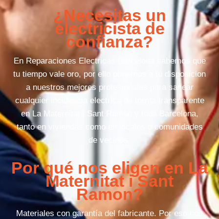
¿Necesitas un
electricista de
confianza?
En Reparaciones Electricas Barcelona sabemos que
tu tiempo vale oro, por ello ponemos a tu disposicion
a nuestros mejores profesionales para sanear
cualquier incidencia electrica de forma transparente
en La Maternitat i Sant Ramon y toda Barcelona,
tanto en viviendas como en locales o comunidades
de vecinos.
Por qué nos eligen en La
Maternitat i Sant
Ramon?
Materiales con garantía del fabricante. Por eso nos