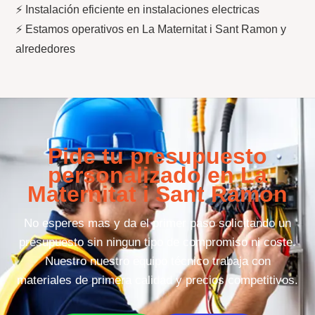
⚡ Instalación eficiente en instalaciones electricas
⚡ Estamos operativos en La Maternitat i Sant Ramon y
alrededores
Pide tu presupuesto
personalizado en La
Maternitat i Sant Ramon
No esperes mas y da el primer paso solicitando un
presupuesto sin ningun tipo de compromiso ni coste.
Nuestro nuestro equipo técnico trabaja con
materiales de primera calidad y precios competitivos.