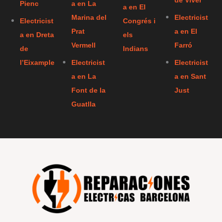
de Viver
Pienc
a en La
a en El
Marina del
Electricist
Electricist
Congrés i
Prat
a en El
a en Dreta
els
Vermell
Farró
de
Indians
l’Eixample
Electricist
Electricist
a en La
a en Sant
Font de la
Just
Guatlla