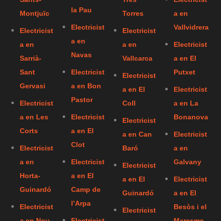
la Pau
Montjuïc
Torres
a en
Electricist
Vallvidrera
Electricist
Electricist
a en
a en
a en
Electricist
Navas
Sarrià-
Vallcarca
a en El
Sant
Electricist
Putxet
Electricist
Gervasi
a en Bon
a en El
Electricist
Pastor
Electricist
Coll
a en La
a en Les
Electricist
Bonanova
Electricist
Corts
a en El
a en Can
Electricist
Clot
Electricist
Baró
a en
a en
Electricist
Galvany
Electricist
Horta-
a en El
a en El
Electricist
Guinardó
Camp de
Guinardó
a en El
l’Arpa
Electricist
Besòs i el
Electricist
a en Nou
Electricist
Maresme