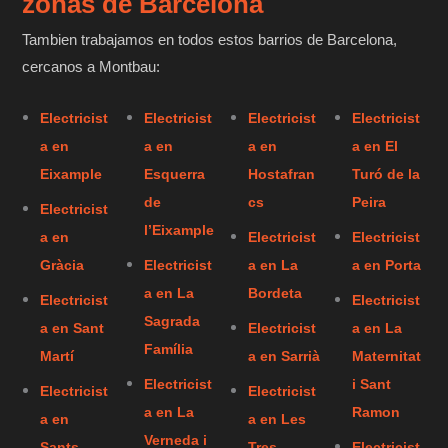
zonas de Barcelona
Tambien trabajamos en todos estos barrios de Barcelona,
cercanos a Montbau:
Electricist
Electricist
Electricist
Electricist
a en
a en
a en
a en El
Eixample
Esquerra
Hostafran
Turó de la
de
cs
Peira
Electricist
l’Eixample
a en
Electricist
Electricist
Gràcia
Electricist
a en La
a en Porta
a en La
Bordeta
Electricist
Electricist
Sagrada
a en Sant
Electricist
a en La
Família
Martí
a en Sarrià
Maternitat
Electricist
i Sant
Electricist
Electricist
a en La
Ramon
a en
a en Les
Verneda i
Sants-
Tres
Electricist