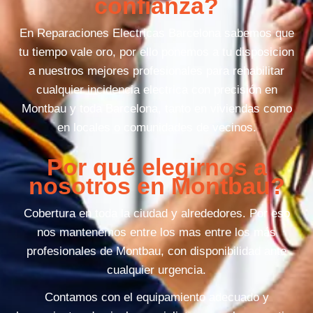
confianza?
En Reparaciones Electricas Barcelona sabemos que
tu tiempo vale oro, por ello ponemos a tu disposicion
a nuestros mejores profesionales para rehabilitar
cualquier incidencia electrica con precisión en
Montbau y toda Barcelona, tanto en viviendas como
en locales o comunidades de vecinos.
Por qué elegirnos a
nosotros en Montbau?
Cobertura en toda la ciudad y alrededores. Por eso
nos mantenemos entre los mas entre los más
profesionales de Montbau, con disponibilidad ante
cualquier urgencia.
Contamos con el equipamiento adecuado y