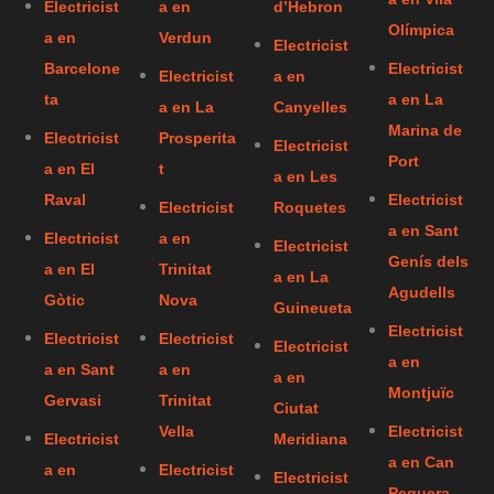
Electricist
a en
d’Hebron
Olímpica
a en
Verdun
Electricist
Barcelone
Electricist
Electricist
a en
ta
a en La
a en La
Canyelles
Marina de
Electricist
Prosperita
Electricist
Port
a en El
t
a en Les
Raval
Electricist
Electricist
Roquetes
a en Sant
Electricist
a en
Electricist
Genís dels
a en El
Trinitat
a en La
Agudells
Gòtic
Nova
Guineueta
Electricist
Electricist
Electricist
Electricist
a en
a en Sant
a en
a en
Montjuïc
Gervasi
Trinitat
Ciutat
Vella
Electricist
Electricist
Meridiana
a en Can
a en
Electricist
Electricist
Peguera