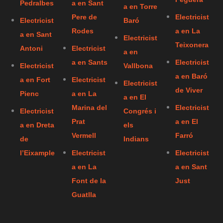
Pedralbes
a en Sant
a en Torre
Pere de
Electricist
Electricist
Baró
Rodes
a en La
a en Sant
Electricist
Teixonera
Antoni
Electricist
a en
a en Sants
Electricist
Electricist
Vallbona
a en Baró
a en Fort
Electricist
Electricist
de Viver
Pienc
a en La
a en El
Marina del
Electricist
Electricist
Congrés i
Prat
a en El
a en Dreta
els
Vermell
Farró
de
Indians
l’Eixample
Electricist
Electricist
a en La
a en Sant
Font de la
Just
Guatlla