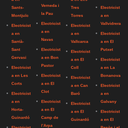
Verneda i
Sants-
Tres
Electricist
la Pau
Montjuïc
Torres
a en
Electricist
Vallvidrera
Electricist
Electricist
a en
a en
a en
Electricist
Navas
Sarrià-
Vallcarca
a en El
Sant
Electricist
Putxet
Electricist
Gervasi
a en Bon
a en El
Electricist
Pastor
Electricist
Coll
a en La
a en Les
Electricist
Bonanova
Electricist
Corts
a en El
a en Can
Electricist
Clot
Electricist
Baró
a en
a en
Electricist
Galvany
Electricist
Horta-
a en El
a en El
Electricist
Guinardó
Camp de
Guinardó
a en El
l’Arpa
Electricist
Besòs i el