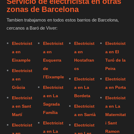
Servicio de electricista en otras
zonas de Barcelona
Tambien trabajamos en todos estos barrios de Barcelona,
cercanos a Baró de Viver:
Electricist
Electricist
Electricist
Electricist
a en
a en
a en
a en El
Eixample
Esquerra
Hostafran
Turó de la
de
cs
Peira
Electricist
l’Eixample
a en
Electricist
Electricist
Gràcia
Electricist
a en La
a en Porta
a en La
Bordeta
Electricist
Electricist
Sagrada
a en Sant
Electricist
a en La
Família
Martí
a en Sarrià
Maternitat
Electricist
i Sant
Electricist
Electricist
a en La
Ramon
a en
a en Les