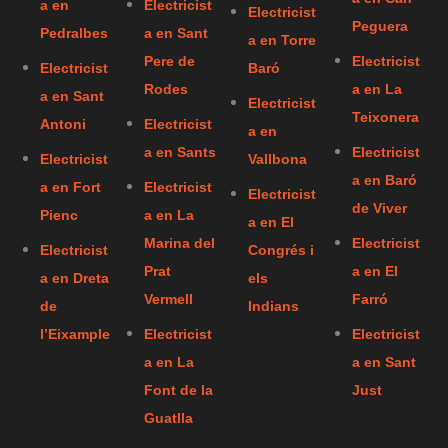
a en
Electricist
Electricist
Peguera
Pedralbes
a en Sant
a en Torre
Pere de
Electricist
Electricist
Baró
Rodes
a en La
a en Sant
Electricist
Teixonera
Antoni
Electricist
a en
a en Sants
Electricist
Electricist
Vallbona
a en Baró
a en Fort
Electricist
Electricist
de Viver
Pienc
a en La
a en El
Marina del
Electricist
Electricist
Congrés i
Prat
a en El
a en Dreta
els
Vermell
Farró
de
Indians
l’Eixample
Electricist
Electricist
a en La
a en Sant
Font de la
Just
Guatlla