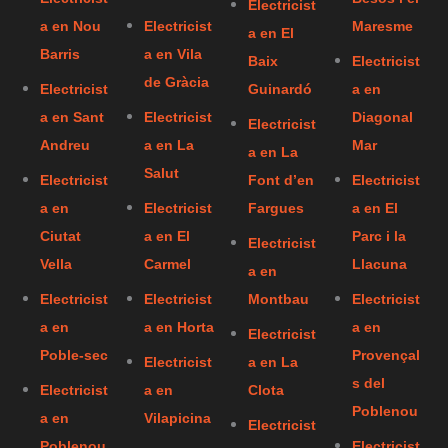
Electricist
a en Nou
Electricist
Maresme
a en El
Barris
a en Vila
Baix
Electricist
de Gràcia
Electricist
Guinardó
a en
a en Sant
Electricist
Diagonal
Electricist
Andreu
a en La
Mar
a en La
Salut
Electricist
Font d’en
Electricist
a en
Electricist
Fargues
a en El
Ciutat
a en El
Parc i la
Electricist
Vella
Carmel
Llacuna
a en
Electricist
Electricist
Montbau
Electricist
a en
a en Horta
a en
Electricist
Poble-sec
Provençal
Electricist
a en La
s del
Electricist
a en
Clota
Poblenou
a en
Vilapicina
Electricist
Poblenou
Electricist