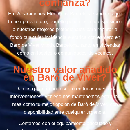
confianza?
En Reparaciones Electricas Barcelona sabemos que
tu tiempo vale oro, por ello ponemos a tu disposicion
a nuestros mejores profesionales para reparar a
fondo cualquier incidencia electrica con esmero en
Baró de Viver y toda Barcelona, tanto en viviendas
como en locales o comunidades de vecinos.
Nuestro valor añadido
en Baró de Viver?
Damos garantía por escrito en todas nuestras
intervenciones. Por eso nos mantenemos entre los
mas como tu mejor opción de Baró de Viver, con
disponibilidad ante cualquier urgencia.
Contamos con el equipamiento adecuado y