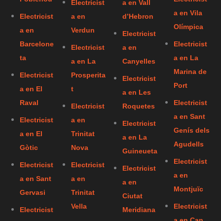
Electricist
a en Vall
a en Vila
Electricist
a en
d’Hebron
Olímpica
a en
Verdun
Electricist
Barcelone
Electricist
Electricist
a en
ta
a en La
a en La
Canyelles
Marina de
Electricist
Prosperita
Electricist
Port
a en El
t
a en Les
Raval
Electricist
Electricist
Roquetes
a en Sant
Electricist
a en
Electricist
Genís dels
a en El
Trinitat
a en La
Agudells
Gòtic
Nova
Guineueta
Electricist
Electricist
Electricist
Electricist
a en
a en Sant
a en
a en
Montjuïc
Gervasi
Trinitat
Ciutat
Vella
Electricist
Electricist
Meridiana
a en Can