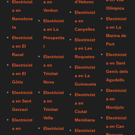
Electricist
a en
d’Hebron
Olímpica
a en
Verdun
Electricist
Barcelone
Electricist
Electricist
a en
ta
a en La
a en La
Canyelles
Marina de
Electricist
Prosperita
Electricist
Port
a en El
t
a en Les
Raval
Electricist
Electricist
Roquetes
a en Sant
Electricist
a en
Electricist
Genís dels
a en El
Trinitat
a en La
Agudells
Gòtic
Nova
Guineueta
Electricist
Electricist
Electricist
Electricist
a en
a en Sant
a en
a en
Montjuïc
Gervasi
Trinitat
Ciutat
Vella
Electricist
Electricist
Meridiana
a en Can
a en
Electricist
Electricist
Peguera