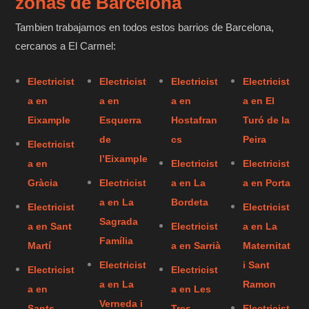
zonas de Barcelona
Tambien trabajamos en todos estos barrios de Barcelona,
cercanos a El Carmel:
Electricist
Electricist
Electricist
Electricist
a en
a en
a en
a en El
Eixample
Esquerra
Hostafran
Turó de la
de
cs
Peira
Electricist
l’Eixample
a en
Electricist
Electricist
Gràcia
Electricist
a en La
a en Porta
a en La
Bordeta
Electricist
Electricist
Sagrada
a en Sant
Electricist
a en La
Família
Martí
a en Sarrià
Maternitat
Electricist
i Sant
Electricist
Electricist
a en La
Ramon
a en
a en Les
Verneda i
Sants-
Tres
Electricist