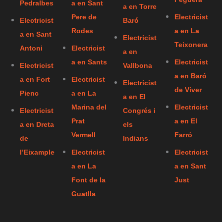
Pedralbes
a en Sant
a en Torre
Pere de
Electricist
Electricist
Baró
Rodes
a en La
a en Sant
Electricist
Teixonera
Antoni
Electricist
a en
a en Sants
Electricist
Electricist
Vallbona
a en Baró
a en Fort
Electricist
Electricist
de Viver
Pienc
a en La
a en El
Marina del
Electricist
Electricist
Congrés i
Prat
a en El
a en Dreta
els
Vermell
Farró
de
Indians
l’Eixample
Electricist
Electricist
a en La
a en Sant
Font de la
Just
Guatlla