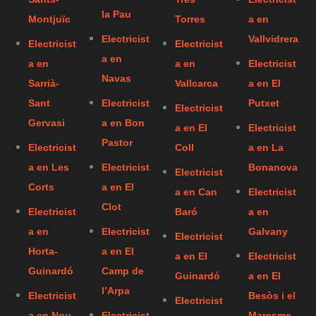
la Pau
Montjuïc
Torres
a en
Electricist
Vallvidrera
Electricist
Electricist
a en
a en
a en
Electricist
Navas
Sarrià-
Vallcarca
a en El
Sant
Electricist
Putxet
Electricist
Gervasi
a en Bon
a en El
Electricist
Pastor
Electricist
Coll
a en La
a en Les
Electricist
Bonanova
Electricist
Corts
a en El
a en Can
Electricist
Clot
Electricist
Baró
a en
a en
Electricist
Galvany
Electricist
Horta-
a en El
a en El
Electricist
Guinardó
Camp de
Guinardó
a en El
l’Arpa
Electricist
Besòs i el
Electricist
a en Nou
Electricist
Maresme