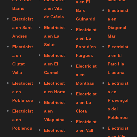
a en El
Barris
a en Vila
Baix
Electricist
de Gràcia
Electricist
Guinardó
a en
a en Sant
Electricist
Diagonal
Electricist
Andreu
a en La
Mar
a en La
Salut
Electricist
Font d’en
Electricist
a en
Electricist
Fargues
a en El
Ciutat
a en El
Parc i la
Electricist
Vella
Carmel
Llacuna
a en
Electricist
Electricist
Montbau
Electricist
a en
a en Horta
a en
Electricist
Poble-sec
Provençal
Electricist
a en La
s del
Electricist
a en
Clota
Poblenou
a en
Vilapicina
Electricist
Poblenou
Electricist
Electricist
a en Vall
a en Vila