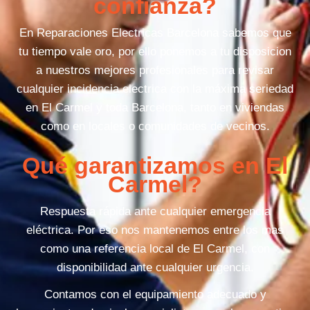
confianza?
En Reparaciones Electricas Barcelona sabemos que
tu tiempo vale oro, por ello ponemos a tu disposicion
a nuestros mejores profesionales para revisar
cualquier incidencia electrica con la máxima seriedad
en El Carmel y toda Barcelona, tanto en viviendas
como en locales o comunidades de vecinos.
Qué garantizamos en El
Carmel?
Respuesta rápida ante cualquier emergencia
eléctrica. Por eso nos mantenemos entre los mas
como una referencia local de El Carmel, con
disponibilidad ante cualquier urgencia.
Contamos con el equipamiento adecuado y