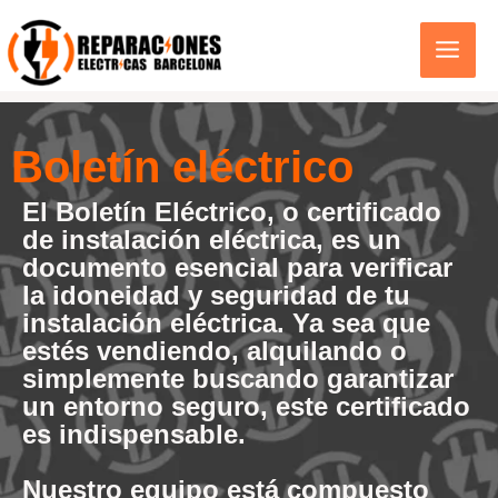
Ir
al
contenido
boletin electrico : El Boletín Eléctrico, también conocido como Certificado de Instalación Eléctrica, es mucho más que un simple papel; es tu garantía de que la electricidad en tu hogar o negocio cumple con las normativas de seguridad. Este documento es esencial en diversas situaciones, desde la venta o alquiler de una propiedad hasta la obtención de suministros eléctricos.
Boletín eléctrico
Boletín eléctrico
El Boletín Eléctrico, o certificado
de instalación eléctrica, es un
documento esencial para verificar
la idoneidad y seguridad de tu
instalación eléctrica. Ya sea que
estés vendiendo, alquilando o
simplemente buscando garantizar
un entorno seguro, este certificado
es indispensable.
Nuestro equipo está compuesto