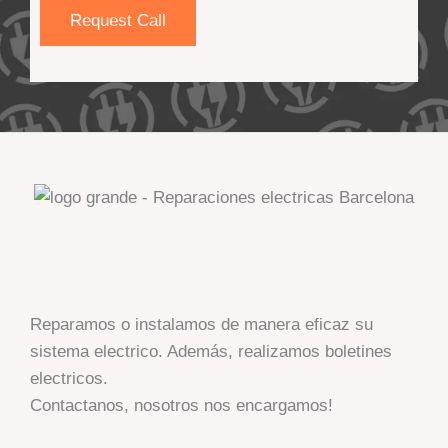
n
f
Request Call
t
C
o
o
r
n
M
t
e
a
s
c
s
t
a
*
g
e
*
Reparamos o instalamos de manera eficaz su
sistema electrico. Además, realizamos boletines
electricos.
Contactanos, nosotros nos encargamos!