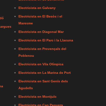
Electricista en Galvany
Electricista en El Besòs i el
rdó
Maresme
Fargues
Electricista en Diagonal Mar
Electricista en El Parc i la Llacuna
Electricista en Provençals del
Poblenou
Electricista en Vila Olímpica
Electricista en La Marina de Port
Electricista en Sant Genís dels
na
Agudells
Electricista en Montjuïc
Electricista en Can Peguera