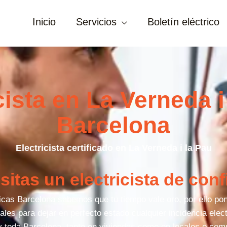
Inicio
Servicios
Boletín eléctrico
cista en La Verneda i
Barcelona
Electricista certificado en La Verneda i la Pau
itas un electricista de con
cas Barcelona sabemos que tu tiempo vale oro, por ello po
ales para dejar en perfecto estado cualquier incidencia elec
y toda Barcelona, tanto en viviendas como en locales o co