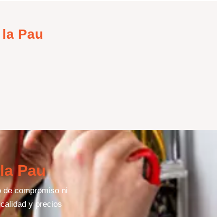
 la Pau
 la Pau
po de compromiso ni
calidad y precios