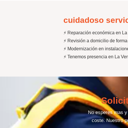
cuidadoso servic
⚡ Reparación económica en La 
⚡ Revisión a domicilio de form
⚡ Modernización en instalacione
⚡ Tenemos presencia en La Vern
Solici
No esperes mas y d
coste. Nuestro p