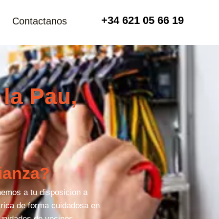
+34 621 05 66 19
Contactanos
 la Pau,
fianza?
nemos a tu disposicion a
trica de forma cuidadosa en
munidades de vecinos.