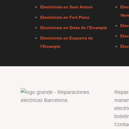
Electricista en Sant Antoni
Elec
Verm
Electricista en Fort Pienc
Elec
Electricista en Dreta de l’Eixample
Elec
Electricista en Esquerra de
l’Eixample
Elec
Repar
manera
electr
boleti
Conta