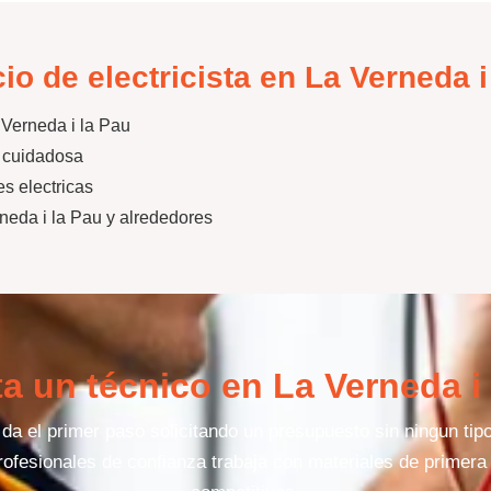
io de electricista en La Verneda i
Verneda i la Pau
a cuidadosa
s electricas
eda i la Pau y alrededores
ta un técnico en La Verneda i
a el primer paso solicitando un presupuesto sin ningun ti
rofesionales de confianza trabaja con materiales de primera 