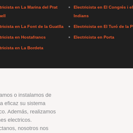
tricista en La Marina del Prat
Electricista en El Congrés i e
ell
Indians
tricista en La Font de la Guatlla
Electricista en El Turó de la P
tricista en Hostafrancs
Electricista en Porta
tricista en La Bordeta
amos o instalamos de
 eficaz su sistema
ico. Además, realizamos
nes electricos.
ctanos, nosotros nos