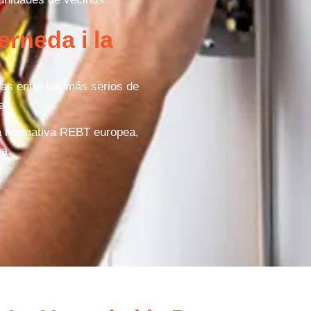
rneda i la
as entre los más serios de
a.
la normativa REBT europea,
sa.