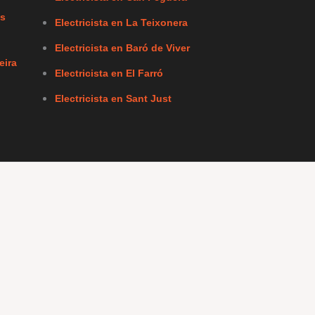
ls
Electricista en La Teixonera
Electricista en Baró de Viver
eira
Electricista en El Farró
Electricista en Sant Just