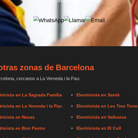
competitivos.
n otras zonas de Barcelona
celona, cercanos a La Verneda i la Pau:
tricista en La Sagrada Família
Electricista en Sarrià
tricista en La Verneda i la Pau
Electricista en Les Tres Torre
tricista en Navas
Electricista en Vallcarca
tricista en Bon Pastor
Electricista en El Coll