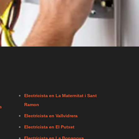
Electricista en La Maternitat i Sant
Ramon
s
Electricista en Vallvidrera
Electricista en El Putxet
Electricista en La Bonanova