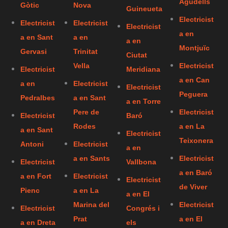
Agudells
Gòtic
Nova
Guineueta
Electricist
Electricist
Electricist
Electricist
a en
a en Sant
a en
a en
Montjuïc
Gervasi
Trinitat
Ciutat
Vella
Electricist
Electricist
Meridiana
a en Can
a en
Electricist
Electricist
Peguera
Pedralbes
a en Sant
a en Torre
Pere de
Electricist
Electricist
Baró
Rodes
a en La
a en Sant
Electricist
Teixonera
Antoni
Electricist
a en
a en Sants
Electricist
Electricist
Vallbona
a en Baró
a en Fort
Electricist
Electricist
de Viver
Pienc
a en La
a en El
Marina del
Electricist
Electricist
Congrés i
Prat
a en El
a en Dreta
els