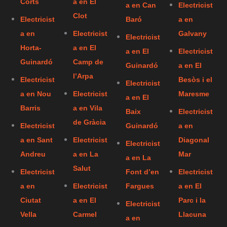
Corts
a en El
a en Can
Electricist
Clot
Electricist
Baró
a en
a en
Electricist
Galvany
Electricist
Horta-
a en El
a en El
Electricist
Guinardó
Camp de
Guinardó
a en El
l’Arpa
Electricist
Besòs i el
Electricist
a en Nou
Electricist
Maresme
a en El
Barris
a en Vila
Baix
Electricist
de Gràcia
Electricist
Guinardó
a en
a en Sant
Electricist
Diagonal
Electricist
Andreu
a en La
Mar
a en La
Salut
Electricist
Font d’en
Electricist
a en
Electricist
Fargues
a en El
Ciutat
a en El
Parc i la
Electricist
Vella
Carmel
Llacuna
a en