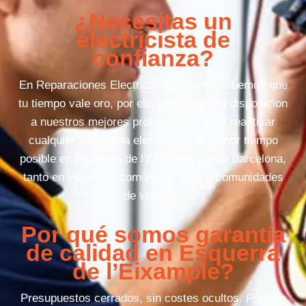
¿Necesitas un
electricista de
confianza?
En Reparaciones Electricas Barcelona sabemos que
tu tiempo vale oro, por ello ponemos a tu disposicion
a nuestros mejores profesionales para reactivar
cualquier incidencia electrica en el menor tiempo
posible en Esquerra de l’Eixample y toda Barcelona,
tanto en viviendas como en locales o comunidades
de vecinos.
Por qué somos garantía
de calidad en Esquerra
de l’Eixample?
Presupuestos cerrados, sin costes ocultos. Por eso