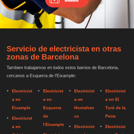
Servicio de electricista en otras
zonas de Barcelona
Tambien trabajamos en todos estos barrios de Barcelona,
cercanos a Esquerra de l’Eixample:
Electricist
Electricist
Electricist
Electricist
a en
a en
a en
a en El
Eixample
Esquerra
Hostafran
Turó de la
de
cs
Peira
Electricist
l’Eixample
a en
Electricist
Electricist