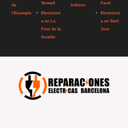
Vermell
Farró
de
Indians
l’Eixample
Electricist
Electricist
a en La
a en Sant
Font de la
Just
Guatlla