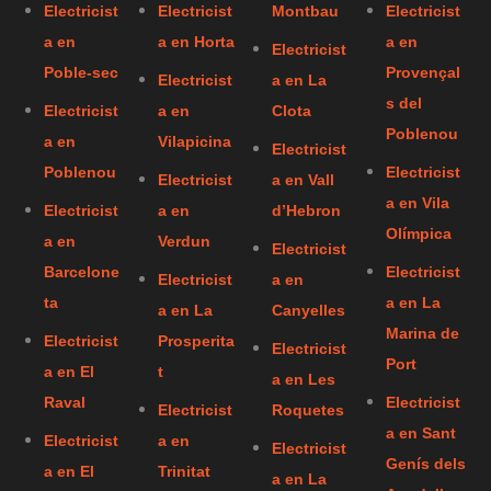
Electricist
Electricist
Montbau
Electricist
a en
a en Horta
a en
Electricist
Poble-sec
Provençal
Electricist
a en La
s del
Electricist
a en
Clota
Poblenou
a en
Vilapicina
Electricist
Poblenou
Electricist
Electricist
a en Vall
a en Vila
Electricist
a en
d’Hebron
Olímpica
a en
Verdun
Electricist
Barcelone
Electricist
Electricist
a en
ta
a en La
a en La
Canyelles
Marina de
Electricist
Prosperita
Electricist
Port
a en El
t
a en Les
Raval
Electricist
Electricist
Roquetes
a en Sant
Electricist
a en
Electricist
Genís dels
a en El
Trinitat
a en La