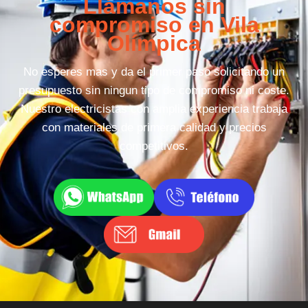
Llámanos sin
compromiso en Vila
Olímpica
No esperes mas y da el primer paso solicitando un
presupuesto sin ningun tipo de compromiso ni coste.
Nuestro electricistas con amplia experiencia trabaja
con materiales de primera calidad y precios
competitivos.