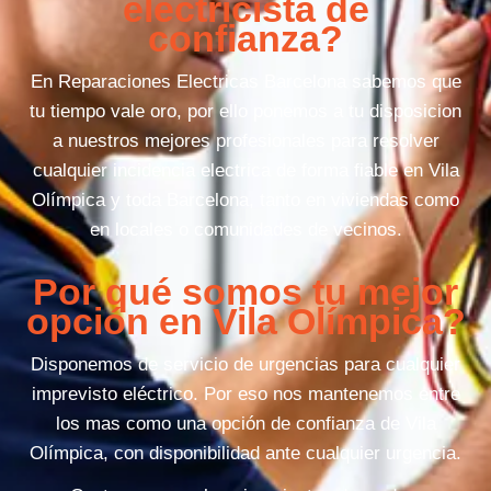
electricista de
confianza?
En Reparaciones Electricas Barcelona sabemos que
tu tiempo vale oro, por ello ponemos a tu disposicion
a nuestros mejores profesionales para resolver
cualquier incidencia electrica de forma fiable en Vila
Olímpica y toda Barcelona, tanto en viviendas como
en locales o comunidades de vecinos.
Por qué somos tu mejor
opción en Vila Olímpica?
Disponemos de servicio de urgencias para cualquier
imprevisto eléctrico. Por eso nos mantenemos entre
los mas como una opción de confianza de Vila
Olímpica, con disponibilidad ante cualquier urgencia.