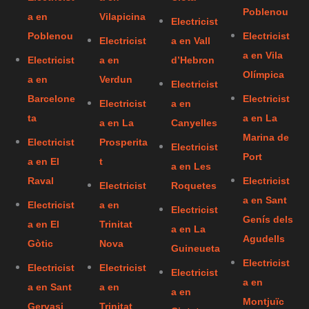
Poblenou
a en
Vilapicina
Electricist
Poblenou
Electricist
Electricist
a en Vall
a en Vila
Electricist
a en
d’Hebron
Olímpica
a en
Verdun
Electricist
Barcelone
Electricist
Electricist
a en
ta
a en La
a en La
Canyelles
Marina de
Electricist
Prosperita
Electricist
Port
a en El
t
a en Les
Raval
Electricist
Electricist
Roquetes
a en Sant
Electricist
a en
Electricist
Genís dels
a en El
Trinitat
a en La
Agudells
Gòtic
Nova
Guineueta
Electricist
Electricist
Electricist
Electricist
a en
a en Sant
a en
a en
Montjuïc
Gervasi
Trinitat