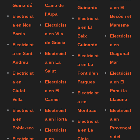
Guinardó
Camp de
Guinardó
a en El
l’Arpa
Electricist
Besòs i el
Electricist
a en Nou
Electricist
Maresme
a en El
Barris
a en Vila
Baix
Electricist
de Gràcia
Electricist
Guinardó
a en
a en Sant
Electricist
Diagonal
Electricist
Andreu
a en La
Mar
a en La
Salut
Electricist
Font d’en
Electricist
a en
Electricist
Fargues
a en El
Ciutat
a en El
Parc i la
Electricist
Vella
Carmel
Llacuna
a en
Electricist
Electricist
Montbau
Electricist
a en
a en Horta
a en
Electricist
Poble-sec
Provençal
Electricist
a en La
s del
Electricist
a en
Clota