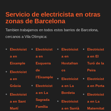
Servicio de electricista en otras
zonas de Barcelona
Tambien trabajamos en todos estos barrios de Barcelona,
cercanos a Vila Olímpica:
Electricist
Electricist
Electricist
Electricist
a en
a en
a en
a en El
Eixample
Esquerra
Hostafran
Turó de la
de
cs
Peira
Electricist
l’Eixample
a en
Electricist
Electricist
Gràcia
Electricist
a en La
a en Porta
a en La
Bordeta
Electricist
Electricist
Sagrada
a en Sant
Electricist
a en La
Família
Martí
a en Sarrià
Maternitat