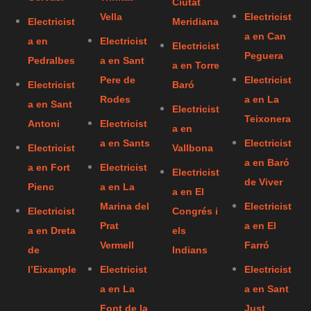
Ciutat
Vella
Electricist
Electricist
Meridiana
a en Can
a en
Electricist
Electricist
Peguera
Pedralbes
a en Sant
a en Torre
Pere de
Electricist
Electricist
Baró
Rodes
a en La
a en Sant
Electricist
Teixonera
Antoni
Electricist
a en
a en Sants
Electricist
Electricist
Vallbona
a en Baró
a en Fort
Electricist
Electricist
de Viver
Pienc
a en La
a en El
Marina del
Electricist
Electricist
Congrés i
Prat
a en El
a en Dreta
els
Vermell
Farró
de
Indians
l’Eixample
Electricist
Electricist
a en La
a en Sant
Font de la
Just