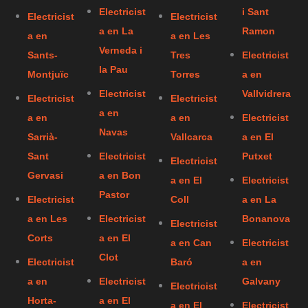
Electricist
i Sant
Electricist
Electricist
a en La
Ramon
a en
a en Les
Verneda i
Sants-
Tres
Electricist
la Pau
Montjuïc
Torres
a en
Electricist
Vallvidrera
Electricist
Electricist
a en
a en
a en
Electricist
Navas
Sarrià-
Vallcarca
a en El
Sant
Electricist
Putxet
Electricist
Gervasi
a en Bon
a en El
Electricist
Pastor
Electricist
Coll
a en La
a en Les
Electricist
Bonanova
Electricist
Corts
a en El
a en Can
Electricist
Clot
Electricist
Baró
a en
a en
Electricist
Galvany
Electricist
Horta-
a en El
a en El
Electricist