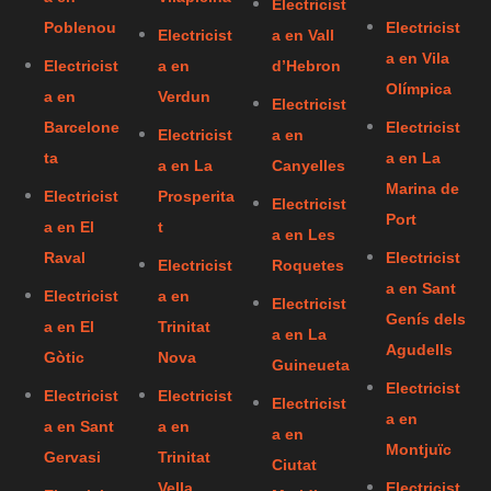
Electricist
Poblenou
Electricist
Electricist
a en Vall
a en Vila
Electricist
a en
d’Hebron
Olímpica
a en
Verdun
Electricist
Barcelone
Electricist
Electricist
a en
ta
a en La
a en La
Canyelles
Marina de
Electricist
Prosperita
Electricist
Port
a en El
t
a en Les
Raval
Electricist
Electricist
Roquetes
a en Sant
Electricist
a en
Electricist
Genís dels
a en El
Trinitat
a en La
Agudells
Gòtic
Nova
Guineueta
Electricist
Electricist
Electricist
Electricist
a en
a en Sant
a en
a en
Montjuïc
Gervasi
Trinitat
Ciutat
Vella
Electricist