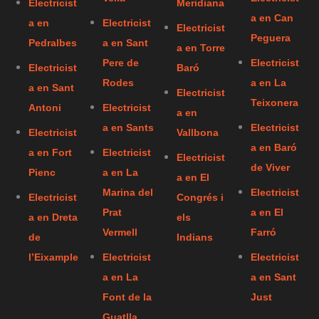
Electricist
Meridiana
a en Can
a en
Electricist
Electricist
Peguera
Pedralbes
a en Sant
a en Torre
Pere de
Electricist
Electricist
Baró
Rodes
a en La
a en Sant
Electricist
Teixonera
Antoni
Electricist
a en
a en Sants
Electricist
Electricist
Vallbona
a en Baró
a en Fort
Electricist
Electricist
de Viver
Pienc
a en La
a en El
Marina del
Electricist
Electricist
Congrés i
Prat
a en El
a en Dreta
els
Vermell
Farró
de
Indians
l’Eixample
Electricist
Electricist
a en La
a en Sant
Font de la
Just
Guatlla