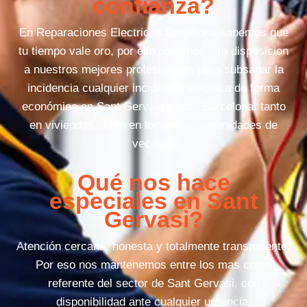
confianza?
En Reparaciones Electricas Barcelona sabemos que
tu tiempo vale oro, por ello ponemos a tu disposicion
a nuestros mejores profesionales para subsanar la
incidencia cualquier incidencia electrica de forma
económica en Sant Gervasi y toda Barcelona, tanto
en viviendas como en locales o comunidades de
vecinos.
Qué nos hace
especiales en Sant
Gervasi?
Atención cercana, honesta y totalmente transparente.
Por eso nos mantenemos entre los mas como
referente del sector de Sant Gervasi, con
disponibilidad ante cualquier urgencia.