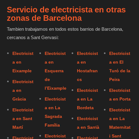
Servicio de electricista en otras
zonas de Barcelona
Tambien trabajamos en todos estos barrios de Barcelona,
cercanos a Sant Gervasi:
Electricist
Electricist
Electricist
Electricist
a en
a en
a en
a en El
Eixample
Esquerra
Hostafran
Turó de la
de
cs
Peira
Electricist
l’Eixample
a en
Electricist
Electricist
Gràcia
Electricist
a en La
a en Porta
a en La
Bordeta
Electricist
Electricist
Sagrada
a en Sant
Electricist
a en La
Família
Martí
a en Sarrià
Maternitat
Electricist
i Sant
Electricist
Electricist