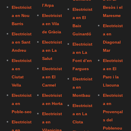
l’Arpa
Electricist
Besòs i el
Electricist
a en Nou
Electricist
Maresme
a en El
Barris
a en Vila
Baix
Electricist
de Gràcia
Electricist
Guinardó
a en
a en Sant
Electricist
Diagonal
Electricist
Andreu
a en La
Mar
a en La
Salut
Electricist
Font d’en
Electricist
a en
Electricist
Fargues
a en El
Ciutat
a en El
Parc i la
Electricist
Vella
Carmel
Llacuna
a en
Electricist
Electricist
Montbau
Electricist
a en
a en Horta
a en
Electricist
Poble-sec
Provençal
Electricist
a en La
s del
Electricist
a en
Clota
Poblenou
a en
Vilapicina