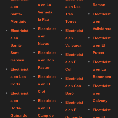
a en La
Ramon
a en
a en Les
Verneda i
Sants-
Tres
Electricist
la Pau
Montjuïc
Torres
a en
Electricist
Vallvidrera
Electricist
Electricist
a en
a en
a en
Electricist
Navas
Sarrià-
Vallcarca
a en El
Sant
Electricist
Putxet
Electricist
Gervasi
a en Bon
a en El
Electricist
Pastor
Electricist
Coll
a en La
a en Les
Electricist
Bonanova
Electricist
Corts
a en El
a en Can
Electricist
Clot
Electricist
Baró
a en
a en
Electricist
Galvany
Electricist
Horta-
a en El
a en El
Electricist
Guinardó
Camp de
Guinardó
a en El